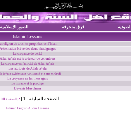
الصوتية
فرق منحرفة
الصور الإسلامية
Islamic Lessons
a religion de tous les prophètes est l'Islam
Présentation brève des deux témoignages
La croyance de vérité
Allah ta^ala est le créateur de cet univers
La croyance en l'unicité de Allah ta^ala
Les attributs de Allah ta^ala
h ta^ala existe sans comment et sans endroit
La croyance en les messagers
Le miracle et le prodige
Devenir Musulman
الصفحة السابقة | 1 |
الصفحة التالية
2
Islamic English Audio Lessons