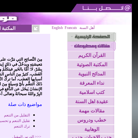
أهل السنة
Francais
English
المكتبة 
القرآن الكريم
مِنَ النَّصائِحِ التي مَرَّت على 
المكتبة الصوتية
مَعيشتِهِ ويدخُلُ في ذلك إيناسُ 
بِشَرّ، لا؛ أمَّا بالخَيرِ فيتكلّ
المدائح النبوية
الغَضَبِ، كثيرٌ مِنَ الناسِ الذ
أسبابِها الغضَب، أما تركُ التَّنعم
نداء المعرفة
ذَلكَ التنعُّم بأيّ وَسيلَةٍ مِن
الإنسَانَ يَبخَل عن الدَّفعِ في
كتب اسلامية
البِرّ واللهُ سبحانَهُ وتعالى أ
عقيدة اهل السنة
مواضيع ذات صلة
مقالات مهمة
التقليل من التنعم
خطب ودروس
تقليل التنعم و تحسي
ترك التنعم
الوهابية
حزب الاخوان، حزب
<<< الدرس المقبل