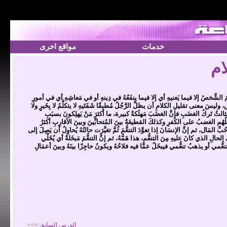
خدمات
مواقع اخرى
ام
تكلَّمَ الشَّخصُ إلا فيما يَعنيهِ أي إلا فيما ينفَعُهُ في دِينهِ أو في مَعاشِهِ أي في أمورِ
يسَ معنى تقليلِ الكلامِ أن يظلَّ الرَّجُلُ مُطبِقًا شَفَتَيهِ لا يتكلَّمُ لا بِخَيرٍ ولا
مرُ الثالثُ تَركُ الغضَبِ فإنَّ الغضَبَ مَهلَكةٌ كبيرة، ما أكثرَ مَنْ يَهلِكونَ بسبَبِ
ُهُم الغضبُ على الكُفرِ وكذلكَ القطيعَةُ بينَ المُتحابِّينَ وبينَ الأقارِبِ أكثرُ
 المَال، ثم إنَّ الإنسَانَ إذا تعوَّدَ التنعُّمَ ثُمَّ تغيَّرَت حالتُهُ يُحاوِلُ أن يَصِلَ إلى
لِ الذي كانَ عليهِ مِنَ التنعُّمِ، هذا هَمُّهُ، ثم إنَّ التنعُّمَ مَبخَلةٌ أي يُخَلّي
نعُّمي أو يذهبُ تنعُّمي فيبخَلُ عمَّا فيه فلاحُهُ ويكونُ حاجِزًا بينَهُ وبينَ أعمَالِ
الدرس السابق >>>