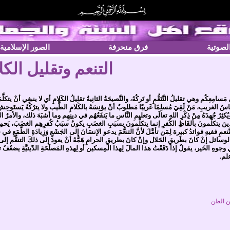
الصوتية
فرق منحرفة
الصور الإسلامية
التنعم وتقليل الكل
مَسامِعِكُم وهي تقليلُ التَّنَعُّمِ أو تَركُهُ، والنَّصيحَةُ الثانِيةُ تقلِيلُ الكَلامِ أي لا ينبغِي أنْ ي
الغريبِ، مَنْ لَقِيَ مُسلِمًا غَريبًا مَطلوبٌ أنْ يؤنِسَهُ بالكَلامِ الطَّيب ولا يترُكُهُ يَستَوحِش، ول
َمُ ويُكثِرُ جُهدَهُ مِنْ ذِكْرِ اللهِ تعالَى وتعليمِ النَّاسِ ما يَنفَعُهُم في دينِهِم وما أشبَهَ ذلك، والأ
ينَ يتكلَّمونَ بألفَاظِ الكُفرِ إنما يتكلَّمونَ بسبَبِ الغضَبِ يكونُ سبَبُ كُفرِهِم الغضَبَ، يَحمِل
ِ ففيهِ فوائدُ كبيرة لِمَن تأمَّلَ لأنَّ التنعُّمَ يدعو الإنسَانَ إلى الجَشَعِ وَزِيادَةِ الطَّمَعِ في حُبِّ
َ الوسائل إنْ كانَ بطَريقِ الحَلال وإنْ كانَ بطريقِ الحرامِ هَمُّهُ أنْ يعودَ إلى ذلكَ التنعُّم إلى الحا
 وجوهِ الخَير، يقولُ إذا دَفَعْتُ هذا المالَ لِهذا المِسكين أو لِهذهِ المَصلَحَةِ الدّينيَّةِ يضعُفُ ت
علم.
ن الظن