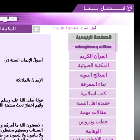
أهل السنة
Francais
English
المكتبة 
القرآن الكريم
أصولُ الإيمان الستة (2)
المكتبة الصوتية
المدائح النبوية
الإيمانُ بالملائكة
نداء المعرفة
كتب اسلامية
قولهُ صلى اللهُ عليهِ وسلم 
عقيدة اهل السنة
ولهُم اختيارٌ تحتْ مشيئةِ ال
مقالات مهمة
خطب ودروس
{ لايعصُونَ اللهَ ما أمرهُم
السيئات وبعضهُم يحفظون الع
الوهابية
ولا ينامونَ ولا يتعبونَ من ط
حزب الاخوان، حزب