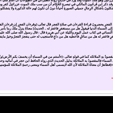
عَزرائيلُ وهو ملكُ الموت وقد وردَ في حديثٍ رواه الطبراني في الطِوالاتِ أن اسم ملكِ ال
 وقد ذكر ابن فَرحُون المالكي في تبصرةِ الحُكام أن من سب ملك الموت عزرائيلَ كفر وهذا 
تشكلونَ بأشكالِ الرِجالِ جميلي الصورةِ أحياناً دونَ أن تكونَ لهم ءالة الذكورة ولا يتشكلونَ 
 الفجرِ يحضرونَ قراءةَ القرءان في صلاةِ الفجر قال تعالى:{وقرءان الفجرِ إن قرءان الفجر
 إلى السماءِ الدنيا فيقولُ هل من مستغفرٍ فاغفرَ له .. الحديثَ] معناهُ ينزلُ ملكُ ربنا بأ
 الَنسائي في كتاب عمل اليوم والليلة عن أبي هريرة قال : قال رسول الله صلى الله عليه 
فاغفر له هل من سائلٍ فأعطيه هل من داعٍ فأستجيب له حتى ينفجرَ الفجرُ.وخيرُ مايفسرُ به
صودُ بهِ الملائكه كما في قولهِ تعالى :{ءأمنتم من في السماءِ أن يخسفَ بكم الأرض}
سماء فالمقصودُ به الملائكة بدليل الحديث الذي رواه الحافظ ابن حجر في أماليه وحس
فظاهرٌ أن معناهُ الملائكة لأن الله لايسمى أهل السماء ومعنى رحمةِ الملائكة للمؤمن
ه