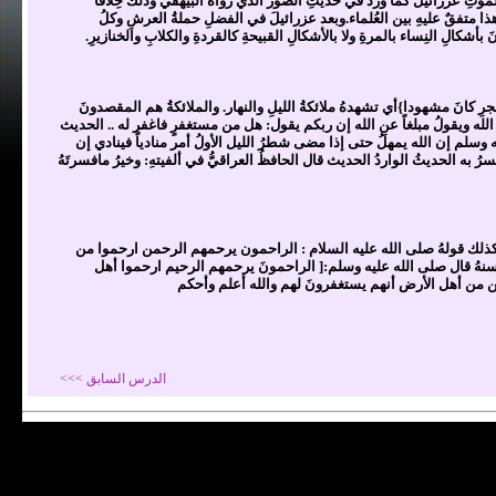
موتِ عزرائيلُ كما ورد في حديثِ الصور الذي رواهُ البيهقي وذلكَ خِلافاً
متفقٌ عليهِ بين العُلماء.وبعد عزرائيلَ في الفضلِ حملةُ العرشِ وكلُ
بأشكالِ النِساء بالمرةِ ولا بالأشكالِ القبيحةِ كالقردةِ والكلابِ والخنازيرِ.
ِ كانَ مشهودا}أي تشهدهُ ملائكةُ الليلِ والنهار. والملائكةُ هم المقصدونَ
مر الله ويقولُ مبلغاً عنِ الله إن ربكم يقول: هل من مستغفرٍ فاغفر له .. الحديث
وسلم إن الله يمهلُ حتى إذا مضى شطرُ الليل الأولُ أمر منادياً فينادي إن
 الحديثُ الواردُ الحديث قال الحافظُ العراقيُّ في ألفيتهِ: وخيرُ مافسرتَهُ
وكذلك قولهُ صلى الله عليه السلام : الراحمون يرحمهم الرحمن ارحموا من
نهُ قال صلى الله عليه وسلم:[ الراحمونَ يرحمهم الرحيم ارحموا أهل
ين من أهل الأرض أنهم يستغفرونَ لهم والله أعلم وأحكم
الدرس السابق >>>