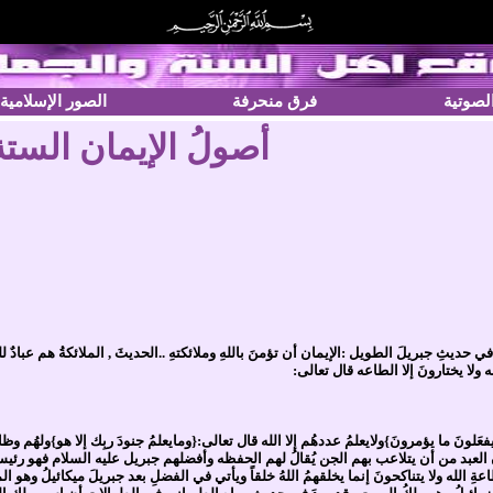
الصوتية
فرق منحرفة
الصور الإسلامية
أصولُ الإيمان الستة (
في حديثِ جبريلَ الطويل :الإيمان أن تؤمنَ باللهِ وملائكتهِ ..الحديثَ , الملائكةُ هم عب
له ولا يختارونَ إلا الطاعه قال تعالى:
 ويفعَلونَ ما يؤمرونَ}ولايعلمُ عددهُم إلا الله قال تعالى:{ومايعلمُ جنودَ ربِك إلا هو}
بد من أن يتلاعب بهم الجن يُقالُ لهم الحفظه وأفضلهم جبريل عليه السلام فهو رئيسهم وه
اعةِ الله ولا يتناكحونَ إنما يخلقهمُ اللهُ خلقاً ويأتي في الفضلِ بعد جبريلَ ميكائيلُ وهو ال