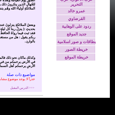
الصورِ يومَ القيامة وبعدهُ 
التحرير
للجُهالِ الذين ينكرونَ ذلك
الملائكةِ أولياءُ الله وهُم ي
عمرو خالد
القرضاوي
وبعضُ الملائكةِ ينزلونَ عند
ردود على الوهابية
بحديثِ :[ ينزلُ ربنا كل ليلة
فقد ثبت فيما رواهُ الحافظُ
جديد الموقع
ربكم يقول : هل من مستغفرٍ 
بالواردِ..
بطاقات و صور اسلامية
خريطة الصور
خريطة الموقع
وكذلك ماكان نحو ذلك فالمق
في الأرض يرحمكم من في ال
الأرضِ يرحمكم أهل السماء]
مواضيع ذات صلة
عذرأ لا يوجد موضوع مشاب
<<< الدرس المقبل