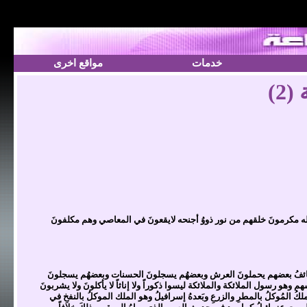
خدمات
مواقع اخرى
2)
ادٌ لله مكرمونَ خلقهم من نور ذووُ أجنحه لايقعونَ في المعاصي وهم مكلفونَ
ولهُم وظائفُ بعضهم يحملونَ العرش وبعضهُم يسجلونَ الحسنات وبعضهُم يسجلونَ
و رسول الملائكة والملائكة ليسوا ذكوراً ولا إناثاً لا يأكلونَ ولا يشربونَ
ملكُ المُوكلُ بالمطرِ والزرعِ وبَعدهُ إسرافيلُ وهو الملك الموكلُ بالنفخِ في