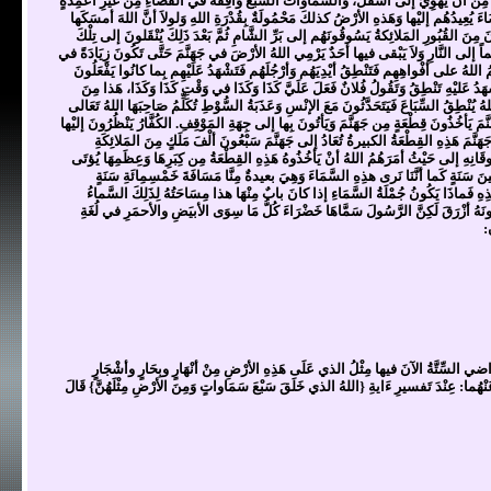
َتِهِ مِنْ أنْ يَهوِيَ إلى أسْفَلَ، وَالسَّماواتُ السَّبْعُ وَاقِفَةٌ في الفَضَاءِ مِنْ غَيْرِ أعْمِدَةٍ
ضَاءَ يُعِيدُهُم إليْها وَهَذهِ الأرْضُ كذلكَ مَحْمُولَةٌ بِقُدْرَةِ اللهِ وَلولاَ أنَّ اللهَ أمسَكَها
 مِنَ القُبُورِ المَلائِكةُ يَسُوقُونَهُم إلى بَرِّ الشَّامِ ثُمَّ بَعْدَ ذَلِكَ يُنْقَلونَ إلى تِلْكَ
ِسماً إلى النَّارِ وَلاَ يَبْقى فيها أحَدٌ يَرْمِي اللهُ الأرْضَ في جَهَنَّمَ حَتَّى تَكُونَ زِيَادَةً في
ْتِمُ اللهُ على أفْواهِهِم فَتَنْطِقُ أيْدِيَهُم وَأرْجُلَهُم فَتَشْهَدُ عَلَيْهِم بِما كانُوا يَفْعَلُونَ
ُ عَليْهِ تَنْطِقُ وَتَقُولُ فُلانٌ فَعَلَ عَلَيَّ كَذَا وَكَذَا في وَقْتِ كَذَا وَكَذَا، هَذا مِنَ
 يُنْطِقُ السِّبَاعَ فَيَتَحَدَّثُونَ مَعَ الإنْسِ وَعَذَبَةُ السُّوْطِ تُكَلِّمُ صَاحِبَهَا اللهُ تَعَالى
نَّمَ يَأخُذُونَ قِطْعَةٍ مِن جَهَنَّمَ وَيَأتُونَ بِها إلى جِهَةِ المَوْقِفِ. الكُفَّارُ يَنْظُرُونَ إليْها
 جَهَنَّمَ هَذِهِ القِطْعَةُ الكبيرةُ تُعَادُ إلى جَهَنَّمَ سَبْعُونَ ألْفَ مَلَكٍ مِنَ المَلائِكَةِ
سُوقَانِهِ إلى حَيْثُ أمَرَهُمُ اللهُ أنْ يَأخُذُوهُ هَذِهِ القِطْعَةُ مِن كِبَرِهَا وَعِظَمِهَا يُؤتَى
عِينَ سَنَةٍ كَما أنَّنَا نَرى هذِهِ السَّمَاءَ وَهِيَ بعيدةٌ مِنَّا مَسَافَةَ خَمْسِمِائَةِ سَنَةٍ
ِ فَماذَا يَكُونُ جُمْلَةُ السَّمَاءِ إذا كانَ بابٌ مِنْهَا هذا مِسَاحَتُهُ لِذَلِكَ السَّماءُ
نَهُ أزْرَقَ لَكِنَّ الرَّسُولَ سَمَّاهَا خَضْرَاءَ كُلُّ مَا سِوَى الأبيَضِ والأحمَرِ في لُغَةِ
:
ضي السِّتَّةُ الآنَ فيها مِثْلُ الذي عَلَى هَذِهِ الأرْضِ مِنْ أنْهَارٍ وبِحَارٍ وأشْجَارٍ
َنْهُما: عِنْدَ تَفسيرِ ءَايةِ {اللهُ الذي خَلَقَ سَبْعَ سَمَاواتٍ وَمِنَ الأرْضِ مِثْلَهُنَّ} قَالَ