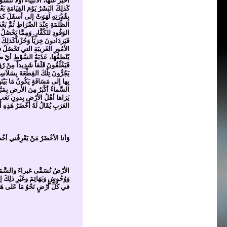
أخبَرَ عَنها، الأنْبياءُ أوَّلاً تَنْ
كَذلِكَ البَشَرُ يَوْمَ القِيَامَةِ ب
بِقُدْرَتِهِ لَهَوَتْ إلى أسفَلَ كذلك
الظُّلمَةِ عِنْدَ الصِّرَاطِ ثُمَّ بَ
الوَقُودِ للكُفَّارِ. وَمِمَّا يَحْصُلُ
فَيَزدَادونَ خِزيَاً وَحُزْناًكَذلِكَ
الأمُورِ الغَريبَةِ التي تَحْصُلُ في ذ
يُنْطِقُهَا، عَذَبَةُ السَّوْطِ أيْ طَ
فَيَقْلَقُونَ قَلَقاً شَدِيداً مِنْ رُؤ
يَجُرُّونَ تِلْكَ القِطْعَةَ بِسَلاَس
بِها إلى مَسَافَةٍ يَكُونُ مَا بَيْنَه
السَّماءُ أكْبَرُ مِنَ الأرضِ بِمَرّ
يَرَاها أهْلُ الأرْضِ بِدونِ تَعَبٍ 
العَرَبِ يُقَالُ لَهُ أخْضَرُ هَذِهِ 
وَأنا الأخْضَرُ مَنْ يَعْرِفُني أخْض
الأرْضُ تُسَمَّى غبراءَ والسَّمَاءُ
وَوُحُوشٍ وَبَهَائِمَ وغَيْرِ ذلِكَ 
في كُلِّ أرْضٍ نَحْوُ مَا عَلى هَذ