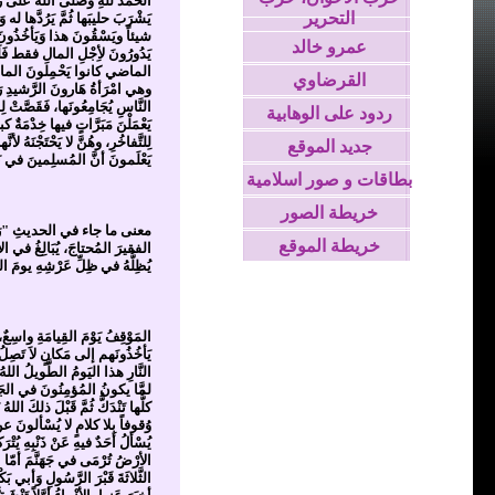
الحمدُ للهِ وصَلَّى اللهُ على رَسُ
التحرير
يَشْرَبَ حليبَها ثُمَّ يَرُدَّها 
شيئاً ويَسْقُونَ هذا وَيَأخُذُونَ
عمرو خالد
يَدُورُونَ لأِجْلِ المالِ فقط فَل
الماضي كانوا يَحْمِلونَ الماء على
القرضاوي
وهي امْرَأةُ هَارونَ الرَّشيدِ رَحِم
النَّاسِ يُجَامِعُونَها، فَقَصَّتْ ل
ردود على الوهابية
يَعْمَلْنَ مَبَرَّاتٍ فيها خِدْمَة
لِلتَّفاخُرِ، وهُنَّ لا يَحْتَجْنَه
جديد الموقع
يَعْلَمونَ أنَّ المُسلِمينَ في بَعْ
بطاقات و صور اسلامية
خريطة الصور
معنى ما جاء في الحديثِ "رَجُلٌ تصَد
خريطة الموقع
الفقيرَ المُحتاجَ، يُبَالِغُ في الإ
يُظِلُّهُ في ظِلِّ عَرْشِهِ يومَ الق
المَوْقِفُ يَوْمَ القِيامَةِ واسِع
يَأخُذُونَهم إلى مَكانٍ لاَ تَصِلُ
النَّارِ هذا اليَومُ الطَّويلُ اللهُ 
لمَّا يكونُ المُؤمِنُونَ في الجَنَّةِ
كلُّها تَنْدَكُّ ثُمَّ قَبْلَ ذلكَ ال
وُقوفاً بِلا كلامٍ لا يُسْألونَ عن أعْ
يُسْألُ أحَدٌ فيهِ عَنْ ذَنْبِهِ يُت
الأرْضُ تُرْمَى في جَهَنَّمَ أمّا ا
الثَّلاثَةَ قَبْرَ الرَّسُولِ وَأبي ب