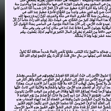
صَّدَقَةِ المَاءُ والمَنِيحَةُ"، المَنِيحَةُ: هي الشَّاةُ الَّلبونُ يُعيرُها لِشَخْصٍ حتَّى
جِ يَدُورونَ في المسْجِدِ وهم يَحْمِلونَ القِرْبَةَ التي فيها ماءٌيَسْقُونَ هذا ويأخذونَ منهُ
يَأخُذَ مِنْهُ أُجْرَةً أجْرُهُ عظيمٌ عندَ اللهِ لأنَّ الحَرَّ كانَ شديداً أمَّا الذينَ كانوا
 أحبُّ شئٍ إليهِ فَمَن سَقَى وَاحِداً مِنَ الحُجَّاجِ فَأجرُهُ عظيمٌ عِندَ اللهِ، في
 سَنةً كُنَّا نَشْتَرِي المَاءَ في مَكَّةَ والمَدِينَةِ، لَكِنَّ زُبَيدةَ رَحِمهَا الله
 هذا الماءُ لَهَلكَ كَثيرٌ منَ الحُجَّاجِ، هي عَمِلَتْ ذلِكَ لِوَجْهِ اللهِ رَأَتْ مَنَاماً أنَّ كُلَّ
َ مِنْ أرضٍ بَعيدةٍ تَحْتَ الأرْضِ، إلى الآنَ هذا المَاءُ مَوْجودٌ، في الماضي نِسَاءُ المُلوكِ كُنَّ
ؤلاءِ الوهَّابِيَةُ يقولونَ الأميرةُ فلانَةٌ بَنَتْ كذا في مكانِ كذا في مِنَى وفي مكَّةَ
 تُحيِي ءالافاً مِنَ الفُقراءِ يَصْرِفْنَ المالَ الكثيرَ وَرِجَالُهم كذلِكَ يَفْعلونَ، وهُم
 عَشَرَ يَوْماً وَقدْ لاَ يَسْكُنُهُ.
ِهِ ما تُنْفِقُ يَدُهُ اليُمْنَى، مَعْنَاهُ يُخْفي إخْفاءً شَديداً صَدَقَتُهُ لَمَّا يُنَاوِلُ
َ التي يُنفِقُها من مالٍ حلالٍ قَلَّتْ أوْ كَثُرَتْ بِنِيَّةٍ خَالِصَةٍ لِوَجْهِ اللهِ اللهُ
ائِكَةُ تَسُوقُ النَّاسَ إلى حَيْثُ أمَرَهُمُ اللهُ فَقِسْمٌ يُوقِفونَهُم في الشَّمسِ وَقِسْمٌ
تِ خُروجِ النَّاسِ منَ القَبْرِ إلى اسْتِقْرارِ أهلِ الجَنَّةِ في الجَنَّةِ وَأهْلِ النَارِ في
ا يَمَلُّ ولاَ يُحِسُّ بِطولِ الوقْتِ لأنَّ اللهَ ملأَ قَلْبَهُ سُرُوراً أمرُ الآخِرَةِ غريبٌ، وَهكذَا
لُهُ بعدَ أن تُدَكَّ أي تَتَحَطَّمَ هذهِ الأرْضُ، جِبَالُها وأشْجَارُها وَالأبْنيَةُ التي كانتْ عَلَيْها
َتَحْويلِها أرْضاً بَيْضاءَ يُعِيدُهُمُ اللهُ إلَيْها وَهُنَاكَ في قِسْمٍ مِنَ الوقتِ النَّاسُ يَكونونَ
عَالى: {فَيَوْمَئِذٍ لاَ يُسْألُ عَنْ ذَنبِهِ إنْسٌ وَلاَ جَانٌّ} أيْ قِسْمٌ مِنْ يَوْمِ القِيَامَةِ لاَ
يهِ شُرُوقٌ وَلا غُرُوبٌ الشَّمْسُ تكونُ واقِفَةً في الفَضَاءِ ثُمَّ بَعدَ انتِهاءِ الحِسَابِ هذهِ
ى الجَنَّةِ كَمَا تُزَفُّ العرُوسُ. أمّا مَسْجِدُ الرَّسُولِ الذي يَكْتَنِفُ اليَوْمَ القُبُورَ
ْشَقُّ عَنهُ القَبْرُ ثُمَّ بَعْدَهُ سَائِرُ البَشَرِ تَنْشَقُّ عَنْهُم القُبورُ هذِهِ الأمورُ الرَّسولُ