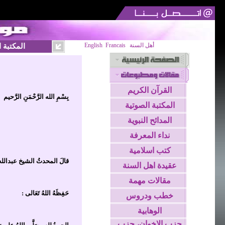
أهل السنة
Francais
English
المكتبة 
القرآن الكريم
بِسْمِ الله الرَّحْمَنِ الرَّحيم
المكتبة الصوتية
المدائح النبوية
نداء المعرفة
كتب اسلامية
قالَ المحدثُ الشيخ عبدالله
عقيدة اهل السنة
مقالات مهمة
حَفِظَهُ اللهُ تَعَالى :
خطب ودروس
الوهابية
حزب الاخوان، حزب