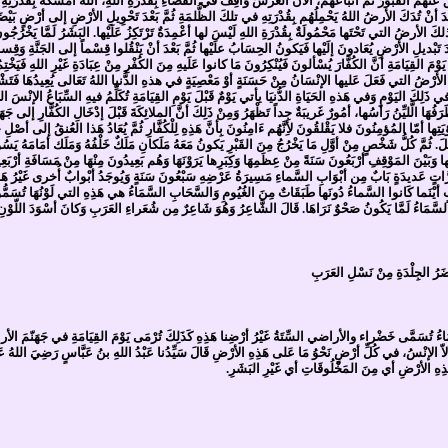
شَقُّ عَنْهُمُ القُبورُ ثُمَّ أتْبَاعُهُم، الآنَ العرشُ وَاقِفٌ في الفَضَاءِ بِقُدْرَةِ اللهِ، اللهُ أمْسَكَهُ بِقُدْر
َعْدَ أنْ تُدَكَ الأرضُ اللهُ يَحْمِلُهُم بِقُدْرَتِهِ في تلكَ الظُّلمَةِ ثُمَّ بَعْدَ تَحْوِيلِ الأرْضِ إلى أرْضٍ بَيْ
َ الأرضُ التي تَحْتَها مَحْمُولَةٌ بِقُدْرَةِ اللهِ لَيْسَ لها أعْمِدَةٌ تَرْتَكِزُ عَلَيْها. البَشَرُ لَمَّا يَخْرُجُونَ
عْدَ تَبْديلِ الأرْضِ يُعَادونَ إلَيْها فَيَكونُ الحِسَابُ علَيْها ثُمَّ بَعْدَ أنْ يَنْقُلوا قِسْماً إلى الجَنَّةِ وَق
 يَوْمَ القِيَامَةِ أنَّ الكُفَّارَ يُسْألونَ فَيُنْكِرُونَ مَا كانوا عَلَيهِ مِنَ الكُفْرِ مِنْ عِبَادَةِ غَيْرِ اللهِ فَيَخ
 الأرْضُ التي فَعَلَ عَليها الإنْسَانُ مِنْ حَسَنَةٍ أوْ مَعْصِيَةٍ في هذهِ الدُّنيا اللهُ تَعَالى يُعِيدُهَا فَتَشْهَد
َلِكَ اليَوْمِ وَفي هَذهِ الحَيَاةِ الدُّنيَا يأتي يَوْمٌ قَبْلَ يَوْمِ القِيَامَةِ تُكَلِّمُ فيهِ السِّبَاعُ الإنْسَ اللهُ
رَفُهَا الَّليِّنُ رَأسُها، أمُورٌ غَريبَةٌ جِداً تَظْهَرُ وَمِنْ ذَلِكَ أنَّ الملائِكَةَ قَبْلَ إدْخَالِ الكُفَّارِ إلى جَهَ
يَتِها أمّا المُؤمِنُونَ فلا يَقْلقُونَ لأِنَّهُم ءَامِنُونَ بِأنَّ هَذِهِ لِلْكُفَّارِ ثُمَّ يُعَادُ هَذا العُنقُ إلى أصْلِ
ِلَ. ثُمَّ كُلُّ شَخْصٍ مِنْ أوَّلِ مَا يَخْرُجُ مِنَ القَبْرِ يَكونُ مَعَهُ مَلَكانِ مَلَكٌ خَلْفُهُ وَمَلَك أمَامَهُ يَ
ا وَبَيْنَ المَوْقِفِ أرْبَعُونَ سَنَةً مِنْ عِظَمِهَا وَكِبَرِها يَرَوْنَهَا وَهُم بَعِيدُونَ مِنْهَا مِنْ مَسَافَةِ أرْبَ
َاتٍ عَديدَةٍ بَابٌ مِن أبْوَابِ السَّماءِ مَسِيرَةُ عَرْضِهِ سَبْعُونَ سَنَةٍ وَيُوجَدُ أبْوابٌ أُخرى غَيْرُ هَذِه
أيْنَما كَانوا السَّماءُ دُونَها طَبَقَاتٌ مِنَ الغُيُومِ وَالسَّحَابِ السَّمَاءُ هي هَذِهِ التي لَوْنُهَا تُسَمُّو
السَّمَاءُ لَمَّا يَكُونُ صَحْوٌ نَرَاهَا. قَالَ الشَّاعِرُ وَهُوَ شَاعِرٌ مِن شُعَراءِ العَرَبِ وَكانَ أسْوَدَ اللّوْنِ
َرُ الجِلْدَةِ مِنْ نَسْلِ العَرَبِ
 تُسَمَّى خَضْراء والأراضي السِّتَةُ غَيْرُ أرْضِنا هَذِهِ كَذَلِكَ تُرْمَى يَوْمَ القِيَامَةِ في جَهَنّمَ الأرا
إلاّ الإنْسُ، في كُلِّ أرْضٍ نَحْوُ مَا عَلى هَذِهِ الأرْضِ قَالَ سَيِّدُنا عَبْدُ اللهِ بنُ عَبَّاسٍ رَضِيَ اللهُ ع
ِهِ الأرْضِ أي مِنَ المَخْلُوقَاتِ أي غَيْرِ البَشَرِ.