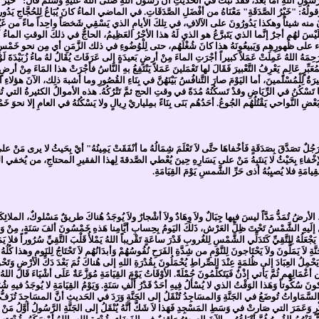
ولِ اللهِ أما بعدُ، فَقَدْ ثَبَتَ في الحَديثِ أنَّ رَسُولَ اللهِ صَلَّى اللهُ عليهِ وَسَلَّمَ قَالَ: "خَيْرُ ال
له وَقولُهُ: "خَيْرُ الصَّدَقَةِ" مَعْنَاهُ من أفْضَلِ الصَّدَقَاتِ. في الماضي الماءُ كانَ يُبَاعُ لِلحُجَّا
 منه شيئاً وهكذا يَدُورُونَ على الآلافِ، في تِلكَ الأيامِ الذي يَسْقِي شَخصَاً واحِداً ماءً من غَيْرِ أنْ 
َيْسَ لهُم أجرٌ إنَّما الذي يَتَبرَّعُ هو الذي لَهُ هذا الأجْرُ العَظِيمُ، الحاجُّ في ذلكَ الوقتِ الماءُ
 ظُهورِهِم وَيَبيعُونَهُ هذا كانَ شُغْلَهُم، حتى لِلْوُضُوءِ في ذلك الزَّمَنِ أي مِن نحو خَمْسٍ وعِشْرينَ
َهُ اللهُ عَمِلَتْ عَمَلاً كبيراً أجْرَتِ الماءَ مِنْ أرضٍ بَعيدَةٍ إلى عَرَفَاتَ يُقَالُ لهُ ماءُ زُبَيْدَةَ لَوْلا
ِمُعَبِّرٍ عَالِمٍ يَعْرِفُ التَّعْبيرَ فَقَالَ لها تَعْمَلينَ عَمَلاً يَنْتَفِعُ بهِ النَّاسُ فأجْرَتْ هذا المَاء
ٌ كبيرَةٌ لِلْمُسْلمينَ، أما اليَوْمَ صارَ التَّنافُسُ بَيْنَهُنَّ في بِنَاءِ القُصُورِ وما أشبهَ ذلِك، الآنَ ه
ُ لأنَّها تَسْكُنُ في الرِّيَاضِ وقدْ تَسكُنُهُ مُدَةً في وقتِ الحج ثمَّ تَتْرُكُهُ. هذه الأموالُ الكثيرةُ التي
ضِ النَّواحي يَقْتُلُهُم الجُوعُ. أحَدُهُم بَنَى بِنَاءً بمِلياريْ رِيالٍ ولا يَسْكُنُهُ في العامِ إلا نحوَ خَمْسَة
َّقَ بِصَدَقَةٍ فَأخْفاهَا حتَّى لاَ تَعْلَمَ شِمَالُهُ ما أنْفَقَتْ يَمِينُهُ" أيْ بِحَيثُ لا يرى مَنْ على شِمَال
خْفاءِ بِحَيْثُ لا يَنتَبِهُ مَنْ على يَسَارِهِ حِينَ يُعْطي الصَّدقةَ لِهذا الفقيرِ المحتاجِ، من يُخفي الصَّدَقة
ِيامَةِ فلا يُصيِبُهُ أذى حَرِّ الشَّمسِ يَوْمَ القِيَامَةِ.
ٌ، الأرضُ تُمَدُّ مَدَّاً ليسَ فيها جِبَالٌ ولاَ وِهَادٌ ولاَ أشْجارٌ ولاَ يُوجَدُ هُناكَ طريقٌ مَسْلوكٌ، المل
 إلَيهِ الشَّمْسُ تَحْتَ ظِلِّ العَرْش، ذَلكَ اليَومُ بِحِسابِ أيَّامِنا هَذهِ خَمْسُونَ ألفَ سَنَةٍ، مِنْ وَقْ
يَجْعَلُهُ لِلتَّقِيِّ كَتَدَلِّي الشَّمْسِ لِلغُروبِ قَدْرَ ساعَةٍ تَقْريباً اللهُ يَمْلأُ قَلْبَ التَّقِيِّ سُرُوراً فل
 لاَ يَمَلُّونَ ولاَ يَحْتَاجونَ لِلنَّوْمِ من شِدَّةِ الفَرَحِ نُفُوسُهُمْ وَأبدَانُهُم لاَ تَحْتَاجُ لِلنَومِ وهذا كُ
لهُ يَحْمِلُ العِبَادَ إلى ظُلمَةٍ عِنْدَ الصِّراطِ يُحْمَلُونَ بِقُدْرَةِ اللهِ إلى هُناكَ ثُمَ بَعْدَ دَكِّ الأرْضِ و
مَالِهِم ثُمَّ يَأتي إذْنٌ فَيَتَكلَّمُونَ جُمْلَةً. الأوْقَاتُ يَوْمَ القِيَامَةِ مُوَزَّعَةٌ عَلَى أشْيَاءَ قَالَ اللهُ تَ
ْرَكونَ سُكُوتاً وَهَذا الوَقْتُ الذي لا يُسْألُ فِيهِ أحَدٌ قَدْرُ ألْفِ سَنَةٍ. وَيَوْمُ القِيَامَةِ لا يُوجَدُ ف
لسَّمَاواتُ تُوضَعُ في الجَنَّةِ وَالمسَاجِدُ تُنْقَلُ إلى الجَنَّةِ وَرَدَ في الحَديثِ أنَّ المسَاجِدَ تُزَفُّ إل
َكْرٍ وَعَمَرَ التي صَارتْ في وَسَطِ المَسْجِدِ فَهَذا لاَ شَكَّ أنَّهُ يُنْقَلُ إلى الجَنَّةِ الرَّسُولُ أوَّلُ مَنْ يَن