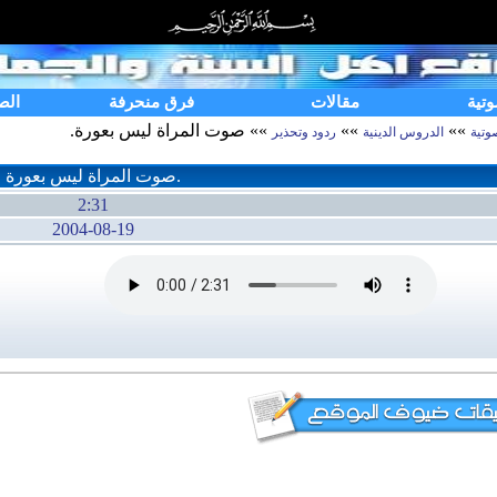
وتية
مقالات
فرق منحرفة
الص
»»
»»
»» صوت المراة ليس بعورة.
وتية
الدروس الدينية
ردود وتحذير
صوت المراة ليس بعورة.
2:31
2004-08-19