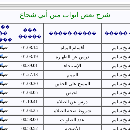
شرح بعض ابواب متن أبي شجاع
���
���
��
����� �����
��� ��
�����
���
01:08:14
شيخ سليم
أقسام المياه
01:03:19
شيخ سليم
درس عن الطهارة
00:39:01
شيخ سليم
الإستنجاء
01:27:18
شيخ سليم
التيمم
01:00:30
شيخ سليم
المسح على الخفين
01:04:05
شيخ سليم
الحيض
01:10:41
شيخ سليم
درس عن الصلاة
01:04:25
شيخ سليم
شروط صحة الصلاة
00:58:00
شيخ سليم
عدد الصلوات
00:50:52
شيخ سليم
الأضحية