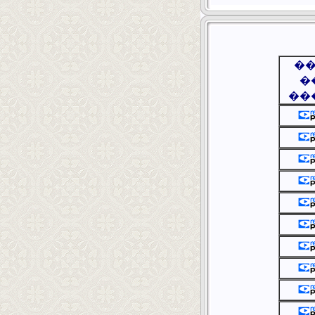
�
�
��