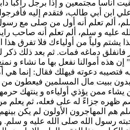
أناساً مجتمعين و إذا برجل راكباً داب
علي ابن أبي طالب، فتقدم إليه فأفرجوا 
لم، ألم تعلم أنه أول من صلى مع رسول 
 عليه و سلم، ألم تعلم أنه صاحب راي
هذا يشتم ولياً من أولياءك فلا تفرق هذ
 فانفلق دماغه فمات. ثم بعد ذلك ذكر له
ن هذه أموالنا نفعل بها ما نشاء و نمن
فتصيبه دعوته فيهلك فقال: إنما هي أموا
تبدون ببيت مال المسلمين فيعطون من ي
يشاء ممن يؤذي أولياءه و ينتهك حرمهم و
م ظهره جزاءً له على فعله، ثم يعلم من
 هم المهاجرون الأولون لم يكن بينهم
ه رسول الله صلى الله عليه و سلم. و