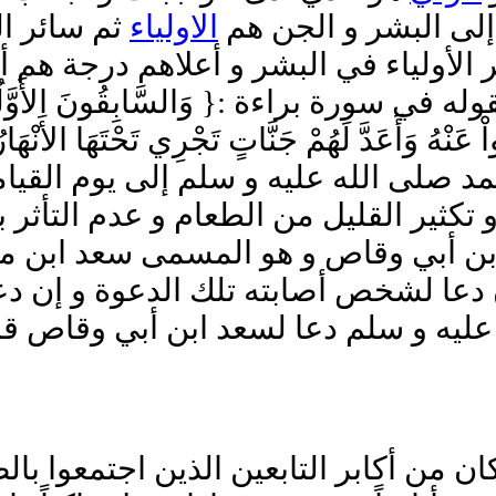
ة إلى البشر و الجن هم
الاولياء
ثم سائر الم
ر الأولياء في البشر و أعلاهم درجة هم 
ورة براءة :{ وَالسَّابِقُونَ الأَوَّلُونَ مِنَ 
َنْهُ وَأَعَدَّ لَهُمْ جَنَّاتٍ تَجْرِي تَحْتَهَا الأَنْهَار
مد صلى الله عليه و سلم إلى يوم القيام
و تكثير القليل من الطعام و عدم التأثر ب
 ابن أبي وقاص و هو المسمى سعد ابن 
 دعا لشخص أصابته تلك الدعوة و إن 
عليه و سلم دعا لسعد ابن أبي وقاص قا
ن من أكابر التابعين الذين اجتمعوا ب