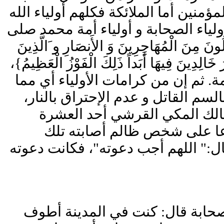
ؤمنين أما الملائكة فكلهم أولياء الله
أولياء الصحابة و أولياء أمة محمد صلى
الْمُهَاجِرِينَ وَ الأَنصَارِ و َالَّذِينَ
ُ خَالِدِينَ فِيهَا أَبَداً ذَلِكَ الْفَوْزُ الْعَظِيمُ}،
ة. ثم إن من كرامات الأولياء أي مما
السم القاتل و عدم الإحتراق بالنار،
مالك المكي القرشي أحد العشرة
دعا على شخص ظالم أصابته تلك
ل:" اللهم أجب دعوته"، فكانت دعوته
الصحابة قال: كنت في المدينة أطوف