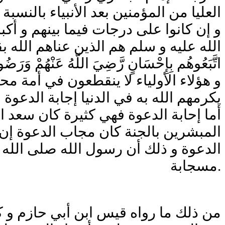
العليا من المؤمنين بعد الأنبياء بالنسب
و إن كانوا على درجات فيما بينهم و أكب
الله عليه و سلم هم الذين عناهم الله بقوله في س
اتَّبَعُوهُم بِإِحْسَانٍ رَّضِيَ اللّهُ عَنْهُمْ وَرَضُواْ ع
و هؤلاء الأولياء لا ينقطعون في أمة مح
يكرمهم الله به في الدنيا إجابة الدعوة 
أما إحابة الدعوة فهي كثيرة كان سعد
المبشرين بالجنة كان مجاب الدعوة إن
الدعوة و ذلك أن رسول الله صلى الله 
مسجابة.
من ذلك ما رواه قيس ابن أبي حازم و كا