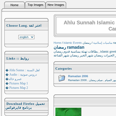
Ahlu Sunnah Islamic
Choose Lang. اختر لغة
Ca
Home
/
Islamic Events مناسبات إسلامية
/ ان
رمضان ramadan
بطاقات تهنئة بمناسبة قدوم رمضان , islamic greetings card for ramadan,رمضان رمضان شهر الصيام رمضان شهر الخيرات رمضان شهر الطاعات
Links :: روابط
Categories
�
Ahlu Sunna :: اهل السنة
�
Audio :: دروس صوتية
Ramadan 2006
�
عمرو خالد
�
Pictures Map 1
�
Pictures Map 2
Download Firefox تحميل
برنامج فايرفوكس