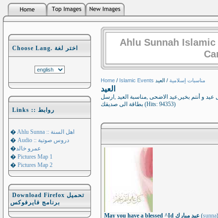
Ahlu Sunnah Islamic
Choose Lang. اختر لغة
Ca
Home
/
/ العيد
Islamic Events مناسبات إسلامية
العيد
عيد و أنتم بخير,عيد الاضحى ,مناسبة العيد ,ارسل
بطاقة الى صديقك (Hits: 94353)
Links :: روابط
�
Ahlu Sunna :: اهل السنة
�
Audio :: دروس صوتية
�
عمرو خالد
�
Pictures Map 1
�
Pictures Map 2
Download Firefox تحميل
برنامج فايرفوكس
May you have a blessed ^Id عيد مبارك
(
sunna