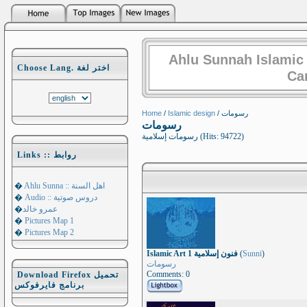
Ahlu Sunnah Islamic
Choose Lang. اختر لغة
Ca
Home
/
Islamic design
/ رسومات
رسومات
رسومات إسلامية (Hits: 94722)
Links :: روابط
�
Ahlu Sunna :: اهل السنة
�
Audio :: دروس صوتية
�
عمرو خالد
�
Pictures Map 1
�
Pictures Map 2
Islamic Art فنون إسلامية 1
(
Sunni
)
رسومات
Comments: 0
Download Firefox تحميل
برنامج فايرفوكس