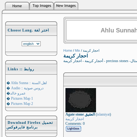
Ahlu Sunnah
Choose Lang. اختر لغة
Home
/
Mix
/ احجار كريمة
احجار كريمة
Links :: روابط
�
Ahlu Sunna :: اهل السنة
�
Audio :: دروس صوتية
�
عمرو خالد
�
Pictures Map 1
�
Pictures Map 2
Agate stone العقيق
(
islamiyat
)
احجار كريمة
Download Firefox تحميل
Comments: 0
برنامج فايرفوكس