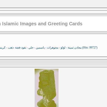
 Islamic Images and Greeting Cards
أحجار كريمة - احجار كريمة - precious stones -معادن ثمينة - لؤلؤ - مجوهرات - ياسمين - حلي - نقود-فضة -ذهب - كريستال (Hits: 99727)