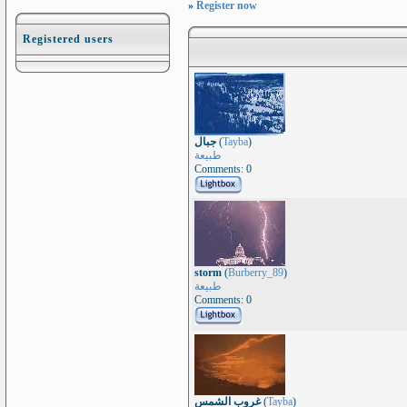
»
Register now
Registered users
جبال
(
Tayba
)
طبيعة
Comments: 0
storm
(
Burberry_89
)
طبيعة
Comments: 0
غروب الشمس
(
Tayba
)