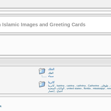
 Islamic Images and Greeting Cards
الفلك
الفلك
سماء
كاترينا
كاترينا , katrina , catrina , cathrina , Catherine اعصار ,عاصفة , طوفان ,
الولايات المتحدة , united states , florida , mississippi , new orleans ,
اجتياح , إعصار
r.