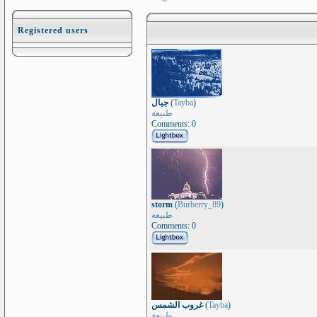
Registered users
جبال
(
Tayba
)
طبيعة
Comments: 0
storm
(
Burberry_89
)
طبيعة
Comments: 0
غروب الشمس
(
Tayba
)
طبيعة