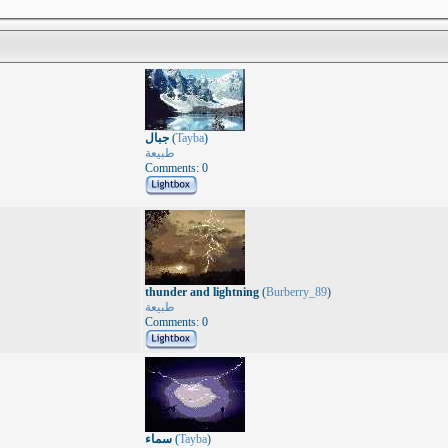
جبال
(
Tayba
)
طبيعة
Comments: 0
thunder and lightning
(
Burberry_89
)
طبيعة
Comments: 0
سماء
(
Tayba
)