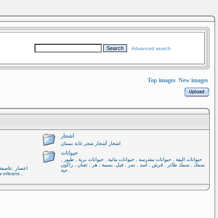
Advanced search
Top images
New images
اشجار
اشجار أشجار شجر غابة بستان
حيوانات
حيوانات اليفة , حيوانات مفترسة , حيوانات مائية , حيوانات برية , طيور ,
سمك , سمك طائر , قرش , اسد , نمر , فيل, بسينة , هر , ثعبان , راكون
, حية