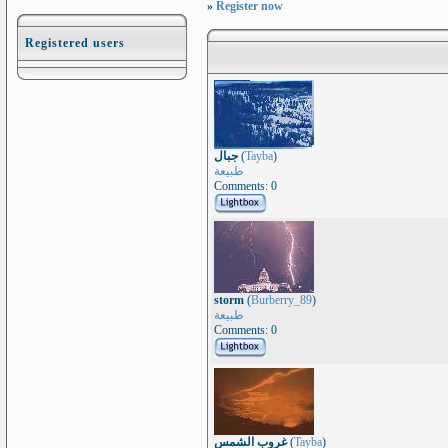
»
Register now
Registered users
جبال
(
Tayba
)
طبيعة
Comments: 0
storm
(
Burberry_89
)
طبيعة
Comments: 0
غروب الشمس
(
Tayba
)