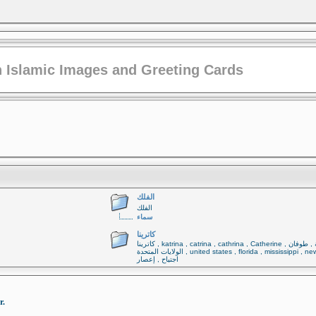
 Islamic Images and Greeting Cards
الفلك
الفلك
سماء
كاترينا
كاترينا , katrina , catrina , cathrina , Catherine اعصار ,عاصفة , طوفان ,
الولايات المتحدة , united states , florida , mississippi , new orleans ,
اجتياح , إعصار
r.