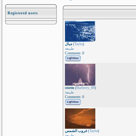
Registered users
جبال
(
Tayba
)
طبيعة
Comments: 0
storm
(
Burberry_89
)
طبيعة
Comments: 0
غروب الشمس
(
Tayba
)
طبيعة