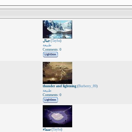
جبال
(
Tayba
)
طبيعة
Comments: 0
thunder and lightning
(
Burberry_89
)
طبيعة
Comments: 0
سماء
(
Tayba
)