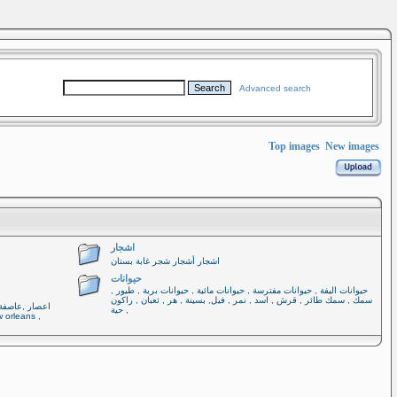
Advanced search
Top images
New images
اشجار
اشجار أشجار شجر غابة بستان
حيوانات
حيوانات اليفة , حيوانات مفترسة , حيوانات مائية , حيوانات برية , طيور ,
سمك , سمك طائر , قرش , اسد , نمر , فيل, بسينة , هر , ثعبان , راكون
, حية