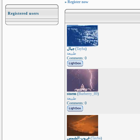
»
Register now
Registered users
جبال
(
Tayba
)
طبيعة
Comments: 0
storm
(
Burberry_89
)
طبيعة
Comments: 0
غروب الشمس
(
Tayba
)