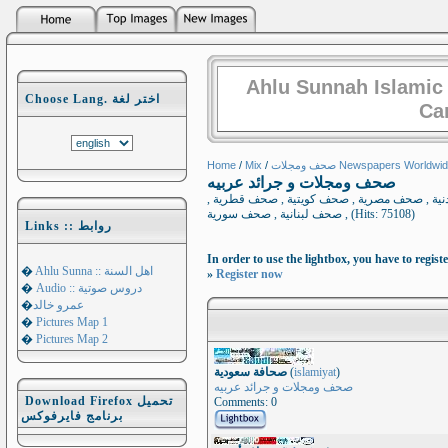
Ahlu Sunnah Islamic
Choose Lang. اختر لغة
Ca
ف ومجلات Newspapers Worldwide
/
Mix
/
Home
صحف ومجلات و جرائد عربيه
نية , صحف مصرية , صحف كويتية , صحف قطرية ,
صحف لبنانية , صحف سورية , (Hits: 75108)
Links :: روابط
In order to use the lightbox, you have to registe
Ahlu Sunna :: اهل السنة
�
»
Register now
Audio :: دروس صوتية
�
عمرو خالد
�
�
Pictures Map 1
�
Pictures Map 2
)
islamiyat
(
صحافة سعودية
صحف ومجلات و جرائد عربيه
Download Firefox تحميل
Comments: 0
برنامج فايرفوكس