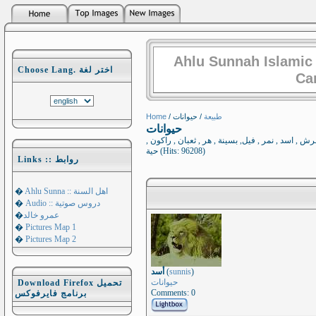
Ahlu Sunnah Islamic
Choose Lang. اختر لغة
Ca
Home
/
/ حيوانات
طبيعة
حيوانات
رش , اسد , نمر , فيل, بسينة , هر , ثعبان , راكون
حية (Hits: 96208)
Links :: روابط
�
Ahlu Sunna :: اهل السنة
�
Audio :: دروس صوتية
�
عمرو خالد
�
Pictures Map 1
�
Pictures Map 2
أسد
(
sunnis
)
حيوانات
Download Firefox تحميل
Comments: 0
برنامج فايرفوكس