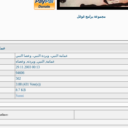
مجموعة برامج غوغل
عمامة 
عمامة النبي، وبردة النبي، وعصا النبي
عمامة, النبي, وبردته, وعصاه
29.11.2003 00:13
94606
502
3.88 (431 Vote(s))
8.7 KB
Sunni
uthor: