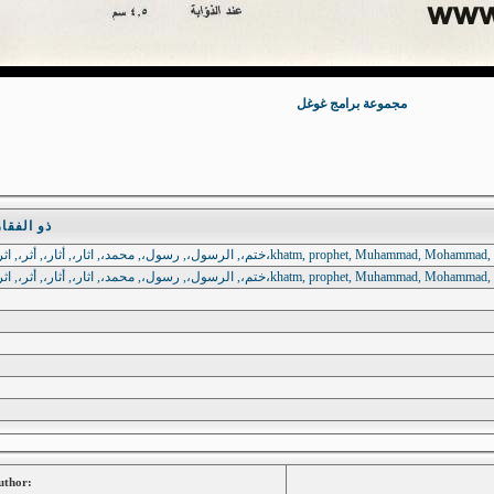
مجموعة برامج غوغل
ذو الفقار سيف 
uthor: