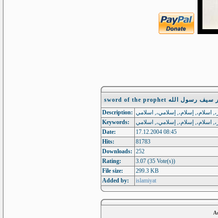
sword of the prophet رسول الله
Description:
Keywords:
Date:
17.12.2004 08:45
Hits:
81783
Downloads:
252
Rating:
3.07 (35 Vote(s))
File size:
299.3 KB
Added by:
islamiyat
A