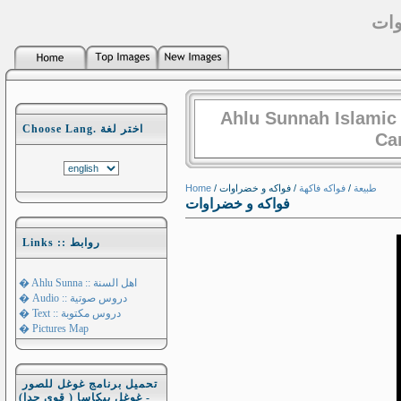
وات
Ahlu Sunnah Islamic
Choose Lang. اختر لغة
Ca
Home
/
/ فواكه و خضراوات
فواكه فاكهة
/
طبيعة
فواكه و خضراوات
Links :: روابط
� Ahlu Sunna :: اهل السنة
� Audio :: دروس صوتية
� Text :: دروس مكتوبة
� Pictures Map
تحميل برنامج غوغل للصور
- غوغل بيكاسا ( قوي جدا)