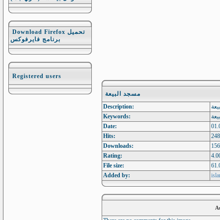
Download Firefox تحميل
برنامج فايرفوكس
Registered users
مسجد البيعة
Description:
يعة
Keywords:
يعة
Date:
01.
Hits:
248
Downloads:
156
Rating:
4.0
File size:
61.
Added by:
isl
A