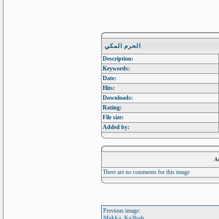
الحرم المكي
Description:
Keywords:
Date:
Hits:
Downloads:
Rating:
File size:
Added by:
A
There are no comments for this image
Previous image:
Makka, Ka3bah