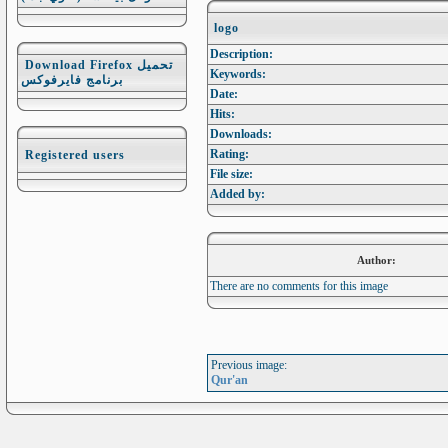
logo
Description:
Download Firefox تحميل
Keywords:
برنامج فايرفوكس
Date:
Hits:
Downloads:
Rating:
Registered users
File size:
Added by:
Author:
There are no comments for this image
Previous image:
Qur'an