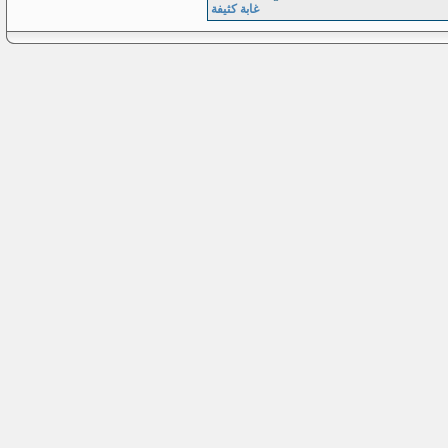
غابة كثيفة