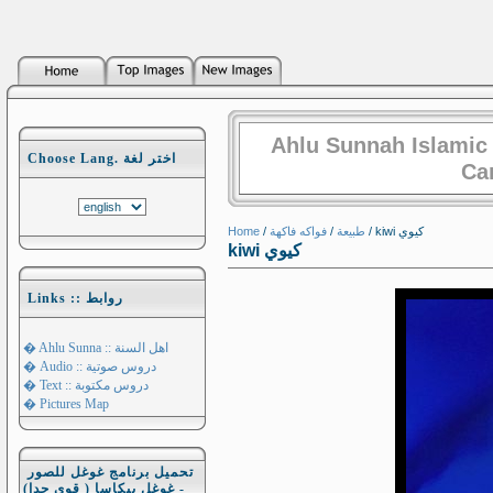
Ahlu Sunnah Islamic
Choose Lang. اختر لغة
Ca
Home
/
فواكه فاكهة
/
طبيعة
/ kiwi كيوي
kiwi كيوي
Links :: روابط
� Ahlu Sunna :: اهل السنة
� Audio :: دروس صوتية
� Text :: دروس مكتوبة
� Pictures Map
تحميل برنامج غوغل للصور
- غوغل بيكاسا ( قوي جدا)