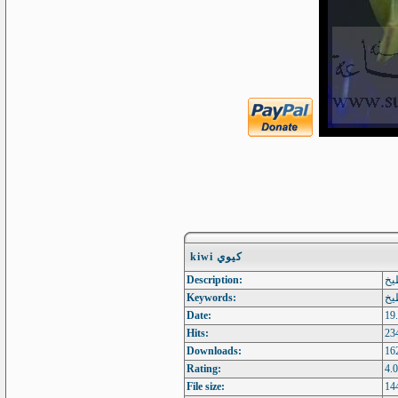
kiwi كيوي
Description:
يخ
Keywords:
يخ
Date:
19
Hits:
23
Downloads:
16
Rating:
4.0
File size:
14