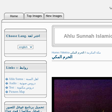
ي
Ahlu Sunnah Islami
Choose Lang. اختر لغة
Home
/
/ الحرم المكي
Mekka مكة المكرمة
الحرم المكي
Links :: روابط
� Ahlu Sunna :: اهل السنة
� Audio :: دروس صوتية
� Text :: دروس مكتوبة
� Pictures Map
تحميل برنامج غوغل للصور
- غوغل بيكاسا ( قوي جدا)