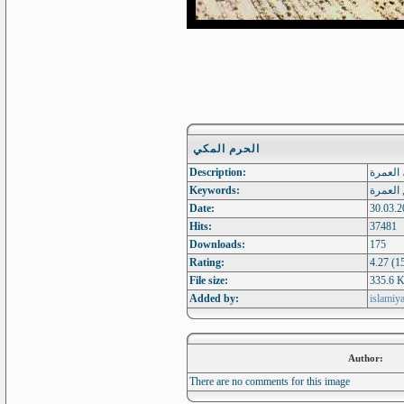
الحرم المكي
Description:
 العمرة
Keywords:
 العمرة
Date:
30.03.2
Hits:
37481
Downloads:
175
Rating:
4.27 (1
File size:
335.6 
Added by:
islamiya
Author:
There are no comments for this image