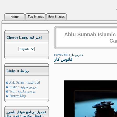
Ahlu Sunnah Islamic
Choose Lang. اختر لغة
Ca
Home
/
Mix
/ فانوس كاز
فانوس كاز
Links :: روابط
� Ahlu Sunna :: اهل السنة
� Audio :: دروس صوتية
� Text :: دروس مكتوبة
� Pictures Map
تحميل برنامج غوغل للصور
- غوغل بيكاسا ( قوي جدا)