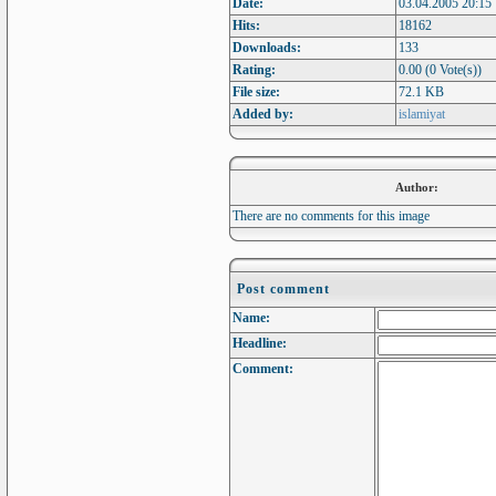
Date:
03.04.2005 20:15
Hits:
18162
Downloads:
133
Rating:
0.00 (0 Vote(s))
File size:
72.1 KB
Added by:
islamiyat
Author:
There are no comments for this image
Post comment
Name:
Headline:
Comment: