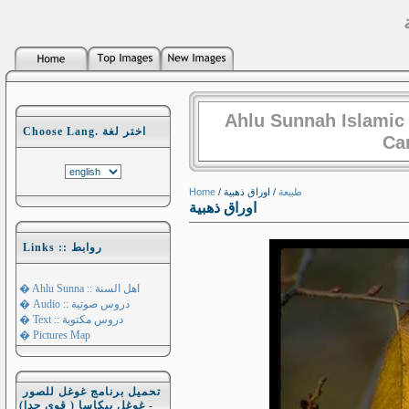
Ahlu Sunnah Islamic
Choose Lang. اختر لغة
Ca
Home
/
/ اوراق ذهبية
طبيعة
اوراق ذهبية
Links :: روابط
� Ahlu Sunna :: اهل السنة
� Audio :: دروس صوتية
� Text :: دروس مكتوبة
� Pictures Map
تحميل برنامج غوغل للصور
- غوغل بيكاسا ( قوي جدا)