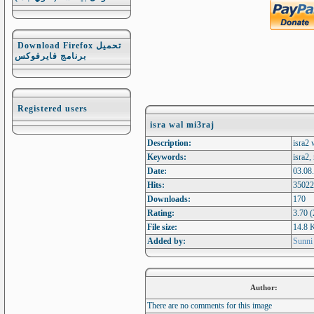
Download Firefox تحميل
برنامج فايرفوكس
Registered users
isra wal mi3raj
Description:
isra2 
Keywords:
isra2,
Date:
03.08
Hits:
35022
Downloads:
170
Rating:
3.70 (
File size:
14.8 
Added by:
Sunni
Author:
There are no comments for this image