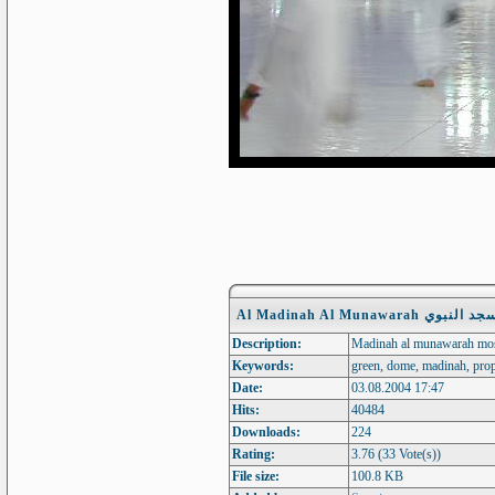
Al Madinah Al Munaw
Description:
Keywords:
Date:
03.08.2004 17:47
Hits:
40484
Downloads:
224
Rating:
3.76 (33 Vote(s))
File size:
100.8 KB