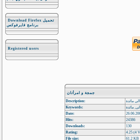
Download Firefox تحميل
برنامج فايرفوكس
Registered users
جمجة و امرأتان
Description:
لى مائدة
Keywords:
ى, مائدة
Date:
26.06.20
Hits:
24386
Downloads:
130
Rating:
4.25 (4 V
File size:
61.2 KB