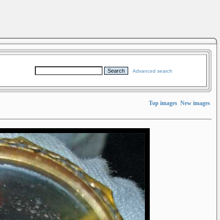
Advanced search
Top images
New images