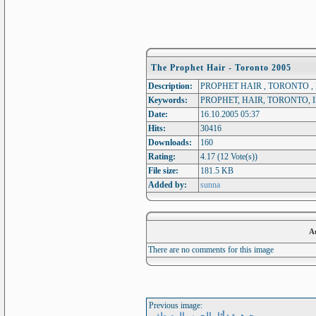
The Prophet Hair - Toronto 2005
Description:
Keywords:
Date:
16.10.2005 05:37
Hits:
30416
Downloads:
160
Rating:
4.17 (12 Vote(s))
File size:
181.5 KB
Added by:
sunna
A
There are no comments for this image
Previous image:
جوهرة : أثار الحبيب المصطفى