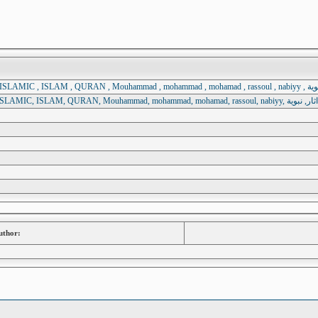
PROPHET
PROPHET, HAIR, TORON
uthor: