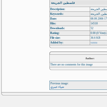
فلسطين الجريحة
Description:
Keywords:
Date:
08.09.2006 17
Hits:
14518
Downloads:
52
Rating:
0.00 (0 Vote(s
File size:
36.6 KB
Added by:
sunna
Author:
There are no comments for this image
Previous image:
ضياء عمري