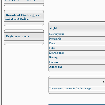
Download Firefox تحميل
برنامج فايرفوكس
غزال
Description:
Registered users
Keywords:
Date:
Hits:
Downloads:
Rating:
File size:
Added by:
A
There are no comments for this image