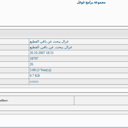
مجموعة برامج غوغل
غزال يبحث عن باقي القطيع
غزال, يبحث, عن, باقي, القطيع
20.10.2007 18:51
18797
26
5.00 (3 Vote(s))
9.7 KB
sunnis
uthor: