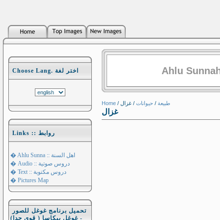
Ahlu Sunnah
Choose Lang. اختر لغة
Home
/
/ غزال
حيوانات
/
طبيعة
غزال
Links :: روابط
� Ahlu Sunna :: اهل السنة
� Audio :: دروس صوتية
� Text :: دروس مكتوبة
� Pictures Map
تحميل برنامج غوغل للصور
- غوغل بيكاسا ( قوي جدا)