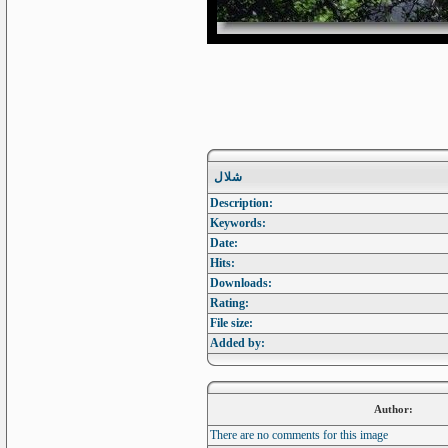
شلال
Description:
Keywords:
Date:
Hits:
Downloads:
Rating:
File size:
Added by:
Author:
There are no comments for this image