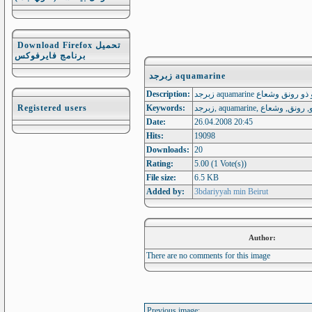
Download Firefox تحميل
برنامج فايرفوكس
زبرجد aquamarine
Description:
زبرجد aquamarine 
Registered users
Keywords:
زبرجد, aquamarine
Date:
26.04.2008 20:45
Hits:
19098
Downloads:
20
Rating:
5.00 (1 Vote(s))
File size:
6.5 KB
Added by:
3bdariyyah min Beirut
Author:
There are no comments for this image
Previous image: