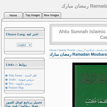
ضان مبارك
Ahlu Sunnah Islamic
Choose Lang. اختر لغة
Ca
Home
/
/
Islamic Events مناسبات إسلامية
ضان
رمضان مبارك Ramadan Mo
Links :: روابط
� Ahlu Sunna :: اهل السنة
� Audio :: دروس صوتية
� Text :: دروس مكتوبة
� Pictures Map
تحميل برنامج غوغل للصور
- غوغل بيكاسا ( قوي جدا)