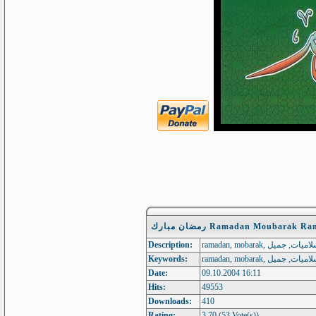
رمضان مبارك Ramadan Moubara
Description:
Keywords:
Date:
09.10.2004 16:11
Hits:
49553
Downloads:
410
Rating:
3.70 (53 Vote(s))