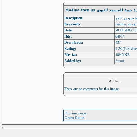
Madina from up وية للمسجد النبوي
Description:
Keywords:
Date:
28.11.2003 23
Hits:
64074
Downloads:
437
Rating:
4.28 (128 Vote
File size:
109.6 KB
Added by:
Sunni
Author:
There are no comments for this image
Previous image:
Green Dome