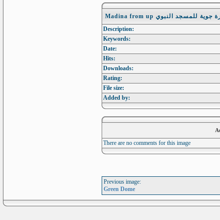
Madina from up وية للمسجد النبوي
Description:
Keywords:
Date:
Hits:
Downloads:
Rating:
File size:
Added by:
A
There are no comments for this image
Previous image:
Green Dome