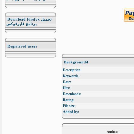
Download Firefox تحميل
برنامج فايرفوكس
Registered users
Background4
Description:
Keywords:
Date:
Hits:
Downloads:
Rating:
File size:
Added by:
Author: