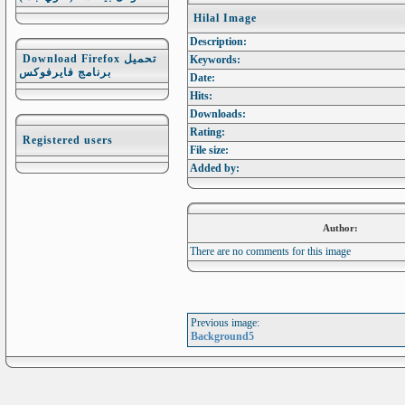
Hilal Image
Description:
Download Firefox تحميل
Keywords:
برنامج فايرفوكس
Date:
Hits:
Downloads:
Rating:
Registered users
File size:
Added by:
Author:
There are no comments for this image
Previous image:
Background5