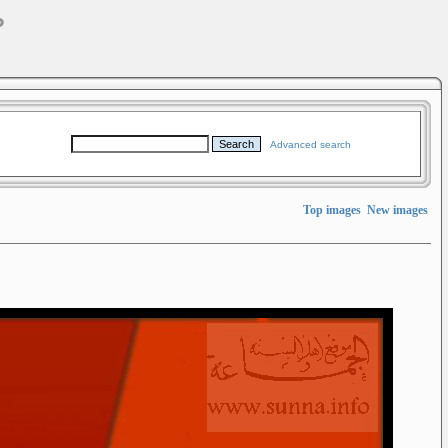
خلف XP
Advanced search
Top images
New images