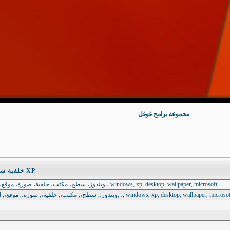
مجموعة برامج غوغل
Windows Xp red wallapaper خلفية سطح مكتب XP
ويندوز، سطح، مكتب، خلفية، صورة، موقع، اسلامي، دروس، اسلامية ، windows, xp, desktop, wallpaper, microsoft
ويندوز،, سطح،, مكتب،, خلفية،, صورة،, موقع،, اسلامي،, دروس،, اسلامية, ،, windows, xp, desktop, wallpaper, micros