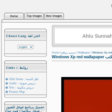
Ahlu Sunnah
Choose Lang. اختر لغة
Home
/
تصميم مواقع
/
Wallpaper
Links :: روابط
� Ahlu Sunna :: اهل السنة
� Audio :: دروس صوتية
� Text :: دروس مكتوبة
� Pictures Map
تحميل برنامج غوغل للصور
- غوغل بيكاسا ( قوي جدا)