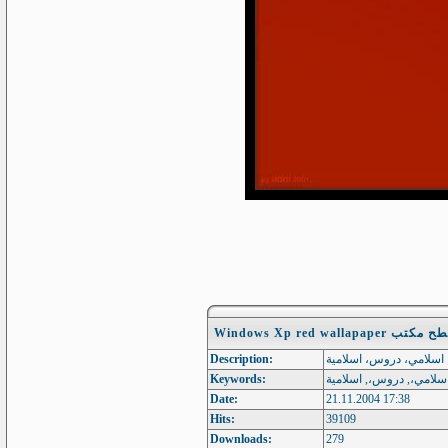
Description:
Keywords:
Date:
21.11.2004 17:38
Hits:
39109
Downloads:
279