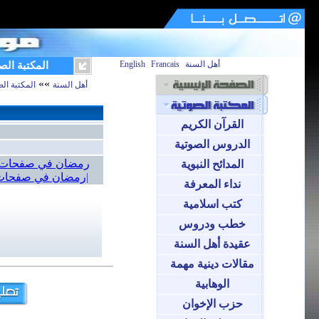
أهل السنة
Francais
English
المكتبة الص
»»
أهل السنة
المكتبة الص
القرآن الكريم
الدروس الصوتية
رمضان في صفحات ال
المدائح النبوية
|
رمضان في صفحات ال
نداء المعرفة
كتب اسلامية
خطب ودروس
عقيدة أهل السنة
مقالات دينية مهمة
الوهابية
حزب الإخوان