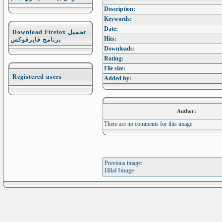
Description:
Keywords:
Date:
Download Firefox تحميل
Hits:
برنامج فايرفوكس
Downloads:
Rating:
File size:
Registered users
Added by:
Author:
There are no comments for this image
Previous image:
Hilal Image