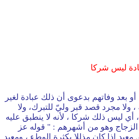
عادة ليس شركا
 أو بعد وفاتهم بدعوى أن ذلك عبادة لغير
 ، ولا مجرد قصد قبر وليّ للتبرك، ولا
، أي ليس ذلك شركا ، لأنه لا ينطبق عليه
ف العبادة عند اللغويين، لأن العبادة عندهم الطاعة مع الخضوع، قال اللغوي (1) الزجاج وهو من أشهرهم : " قوله عز
ا طريق معبد إذا كان مذللا بكثرة الوطء ، ومعبد