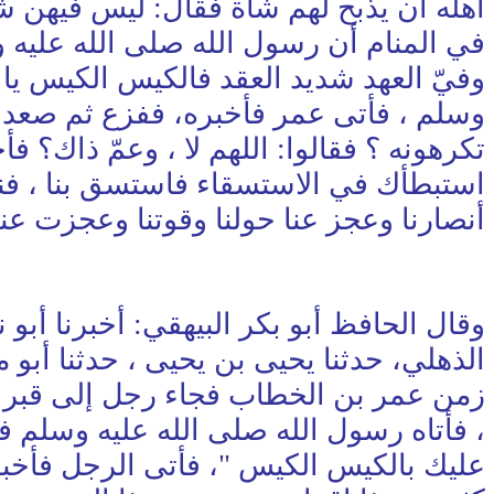
أهله أن يذبح لهم شاة فقال: ليس فيهن ش
في المنام أن رسول الله صلى الله عليه و
وفيّ العهد شديد العقد فالكيس الكيس يا 
وسلم ، فأتى عمر فأخبره، ففزع ثم صعد عم
تكرهونه ؟ فقالوا: اللهم لا ، وعمّ ذاك؟ ف
استبطأك في الاستسقاء فاستسق بنا ، فن
أنصارنا وعجز عنا حولنا وقوتنا وعجزت عنا أ
وقال الحافظ أبو بكر البيهقي: أخبرنا أبو 
الذهلي، حدثنا يحيى بن يحيى ، حدثنا أب
زمن عمر بن الخطاب فجاء رجل إلى قبر ال
، فأتاه رسول الله صلى الله عليه وسلم 
عليك بالكيس الكيس "، فأتى الرجل فأخبر ع