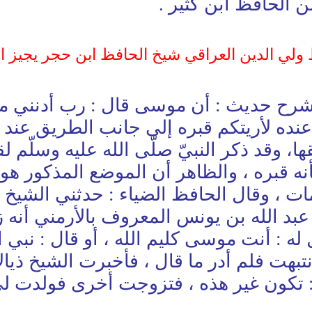
ن الحافظ ابن كثير .
 ولي الدين العراقي شيخ الحافظ ابن حجر يجيز ا
فظ ولي الدين العراقي(12) في شرح حديث : أن موسى قال
ي عنده لأريتكم قبره إلى جانب الطريق عند
قها، وقد ذكر النبيّ صلّى الله عليه وسلّم
 قبره ، والظاهر أن الموضع المذكور هو ال
ت ، وقال الحافظ الضياء : حدثني الشيخ سا
عبد الله بن يونس المعروف بالأرمني أنه زا
: أنت موسى كليم الله ، أو قال : نبي الل
بهت فلم أدر ما قال ، فأخبرت الشيخ ذيالا 
: تكون غير هذه ، فتزوجت أخرى فولدت لي أ