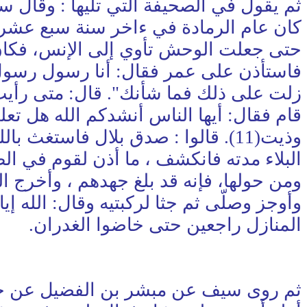
ثم يقول في الصحيفة التي تليها : وقا
كان عام الرمادة في ءاخر سنة سبع عشرة
حتى جعلت الوحش تأوي إلى الإنس، فكان 
فاستأذن على عمر فقال: أنا رسول رسول ا
زلت على ذلك فما شأنك". قال: متى رأيت 
قام فقال: أيها الناس أنشدكم الله هل تعل
وذيت(11). قالوا : صدق بلال فاستغ
البلاء مدته فانكشف ، ما أذن لقوم في الطل
ومن حولها، فإنه قد بلغ جهدهم ، وأخرج 
وأوجز وصلّى ثم جثا لركبتيه وقال: الله إي
المنازل راجعين حتى خاضوا الغدران.
ثم روى سيف عن مبشر بن الفضيل عن جبي