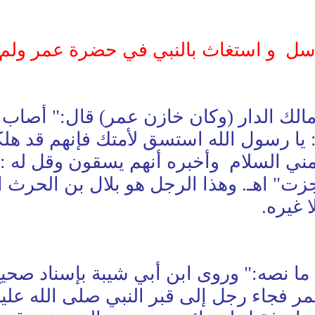
ل و استغاث بالنبي في حضرة عمر ولم ي
ناد صحيح عن مالك الدار (وكان خازن عمر) قال:
يا رسول الله استسق لأمتك فإنهم قد هلكوا
مني السلام
وأخبره أنهم يسقون وقل له :
 عجزت" اهـ. وهذا الرجل هو بلال بن الحرث
 غيره.
قال الحافظ ابن حجر في فتح الباري (9) ما نصه:" وروى ابن أ
ر فجاء رجل إلى قبر النبي صلى الله علي