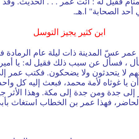
منام فقيل له : ائت عمر . . . الحديث. وق
أحد الصحابة" ا.هـ.
ابن كثير يجيز التوسل
" وقد روينا أن عمر عسّ المدينة ذات ليلة عام ال
سأل ، فسأل عن سبب ذلك فقيل له: يا أمير
 لا يتحدثون ولا يضحكون. فكتب عمر إلى 
يا غوثاه لأمة محمد، فبعث إليه كل واحد 
ى جدة ومن جدة إلى مكة. وهذا الأثر جيد ا
يّ الحاضر، فهذا عمر بن الخطاب استغاث ب