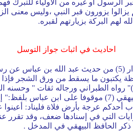
 الرسول أو غيره من الأولياء للتبرك فهم 
زالوا يزورون قبر النبي ،وليس معنى الز
ه لهم البركة بزيارتهم لقبره.
احاديث في اثبات جواز التوسل
والدليل على جواز ما قدمنا ما أخرجه البزار (5) من حديث 
ظة يكتبون ما يسقط من ورق الشجر فإذا أ
عينوا عباد الله ". قال الحافظ الهيثمي (6)" رواه الطبراني ور
أنه من قول الرسول- وأخرجه الحافظ البيهقي (7) موقوفا
حدكم عرجة بأرض فلاة فليناد: أعينوا عباد
وايات التي في إسنادها ضعف، وقد تقرر ع
 ذكر الحافظ البيهقي في المدخل .