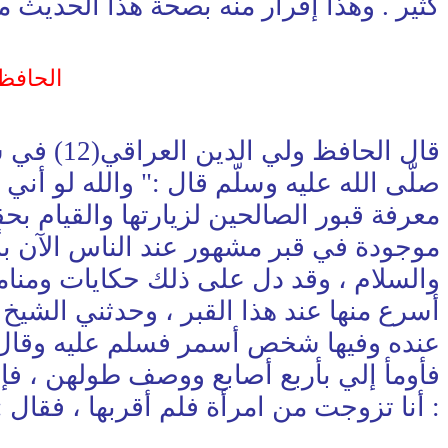
كثير . وهذا إقرار منه بصحة هذا الحديث م
الحافظ
قال الحا
صلّى الله عليه وسلّم قال :" والله لو أن
معرفة قبور الصالحين لزيارتها والقيام بح
موجودة في قبر مشهور عند الناس الآن بأنه
والسلام ، وقد دل على ذلك حكايات ومناما
أسرع منها عند هذا القبر ، وحدثني الشيخ 
عنده وفيها شخص أسمر فسلم عليه وقال له 
فأومأ إلي بأربع أصابع ووصف طولهن ، فإنت
: أنا تزوجت من امرأة فلم أقربها ، فقال 