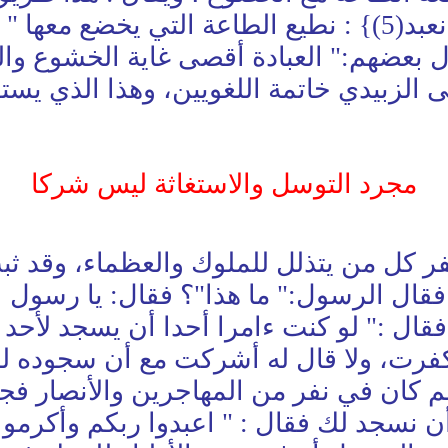
ال بعضهم:" العبادة أقصى غاية الخشوع وا
لزبيدي خاتمة اللغويين، وهذا الذي يستق
مجرد التوسل والاستغاثة ليس شركا
لكفر كل من يتذلل للملوك والعظماء، وقد ث
قال الرسول:" ما هذا"؟ فقال: يا رسول 
كفرت، ولا قال له أشركت مع أن سجوده لل
م كان في نفر من المهاجرين والأنصار فجا