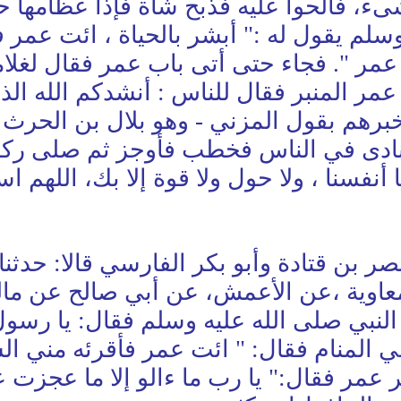
ىء، فألحوا عليه فذبح شاة فإذا عظامها ح
سلم يقول له :" أبشر بالحياة ، ائت عمر 
عمر ". فجاء حتى أتى باب عمر فقال لغلام
ر المنبر فقال للناس : أنشدكم الله الذي
أخبرهم بقول المزني - وهو بلال بن الحرث 
ادى في الناس فخطب فأوجز ثم صلى ركعتي
نفسنا ، ولا حول ولا قوة إلا بك، اللهم اسقن
نصر بن قتادة وأبو بكر الفارسي قالا: حدث
و معاوية ،عن الأعمش، عن أبي صالح عن م
نبي صلى الله عليه وسلم فقال: يا رسول 
في المنام فقال: " ائت عمر فأقرئه مني ا
مر فقال:" يا رب ما ءالو إلا ما عجزت عن