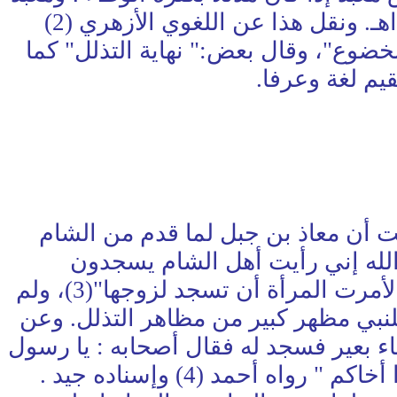
إذا كان مطليا بالقطران ن فمعنى { إياك نعبد(5)} : نطيع الطاعة التي يخضع معها " اهـ. ونقل هذا عن اللغوي الأزهري (2)
لخضوع"، وقال بعض:" نهاية التذلل" كما
يم لغة وعرفا.
بت أن معاذ بن جبل لما قدم من الشام
الله إني رأيت أهل الشام يسجدون
لبطارقتهم وأساقفتهم، وأنت أولى بذلك، فقال :" لو كنت ءامرا أحدا أن يسجد لأحد لأمرت المرأة أن تسجد لزوجها"(3)، ولم
نبي مظهر كبير من مظاهر التذلل. وعن
ء بعير فسجد له فقال أصحابه : يا رسول
الله سجد لك البهائم والشجر فنحن أحق أن نسجد لك فقال : " اعبدوا ربكم وأكرموا أخاكم " رواه أحمد (4) وإسناده جيد .