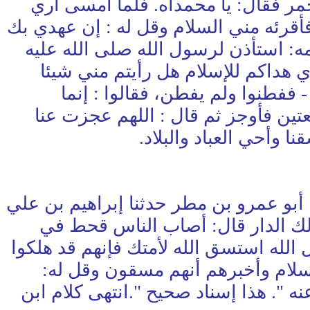
مر فقال: يا محمداه. فلما أمسى أري
فأقرئه مني السلام وقل له : إن عهدي بك
ه: استأذن لرسول الله صلى الله عليه
 هداكم للإسلام هل رأيتم مني شيئا
- ففطنوا ولم يفطن، فقالوا : إنما
ن فأوجز ثم قال : اللهم عجزت عنا
ا وأحي العباد والبلاد.
نا أبو عمرو بن مطر حدثنا إبراهيم بن علي
الك الدار قال: أصاب الناس قحط في
الله استسق الله لأمتك فإنهم قد هلكوا
لسلام وأخبرهم أنهم مسقون وقل له:
ه ". هذا إسناد صحيح ".انتهى كلام ابن