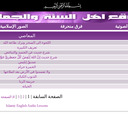
الصوتية
فرق منحرفة
الصور الإسلامية
المعاصي
اللجوء الى السحر وترك طاعة الله
تعريف الكبيرة
شرح حديث عن الحسد والتباغض
شرح حديث إنَّ اللهَ يُبْغِضُ كُلَّ جعظريٍّ جَوَّا
صديقُ إبليس
الخمرة حرام
ولا تفسدوا في الأرض بعد اصلاحها
الذنوب الكبائر
جريمة الزنا
الخيانة
الصفحة السابقة | 1 |
|
|
2
3
4
| الصفحة ا
Islamic English Audio Lessons