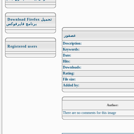
Download Firefox تحميل
برنامج فايرفوكس
عصفور
Description:
Registered users
Keywords:
Date:
Hits:
Downloads:
Rating:
File size:
Added by:
Author:
There are no comments for this image